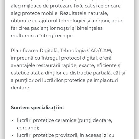
aleg mijloace de protezare fixă, cât şi celor care
aleg proteze mobile. Rezultatele naturale,
obţinute cu ajutorul tehnologiei şi a rigorii, aduc
fericirea pacienţilor noştri şi bineinţeles
mulţumirea întregii echipe.
Planificarea Digitală, Tehnologia CAD/CAM,
împreună cu întregul protocol digital, oferă
avantajele restaurării rapide, exacte, eficiente şi
estetice atât a dinţilor cu distrucţie parţială, cât şi
a punţilor ori lucrărilor protetice pe implanturi
dentare.
Suntem specializaţi în:
lucrări protetice ceramice (punți dentare,
coroane);
lucrări protetice provizorii, în aceeaşi zi cu