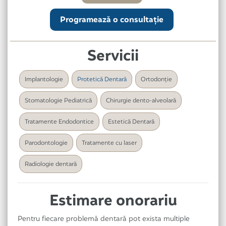
Programează o consultaţie
Servicii
Implantologie
Protetică Dentară
Ortodonţie
Stomatologie Pediatrică
Chirurgie dento-alveolară
Tratamente Endodontice
Estetică Dentară
Parodontologie
Tratamente cu laser
Radiologie dentară
Estimare onorariu
Pentru fiecare problemă dentară pot exista multiple